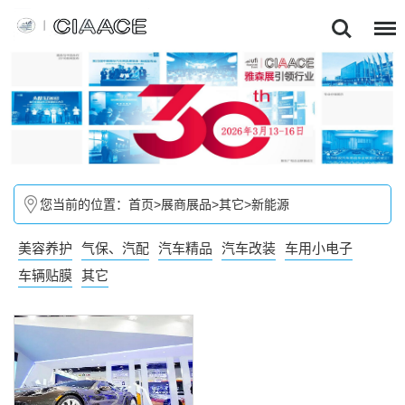
您当前的位置：
首页
>
展商展品
>
其它
>
新能源
新能源汽车、零配件及维
修工具、充电站、充电
美容养护
气保、汽配
汽车精品
汽车改装
车用小电子
桩、汽车制造设备及原材
车辆贴膜
其它
料、智能车联系统···